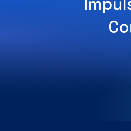
Impuls
Co