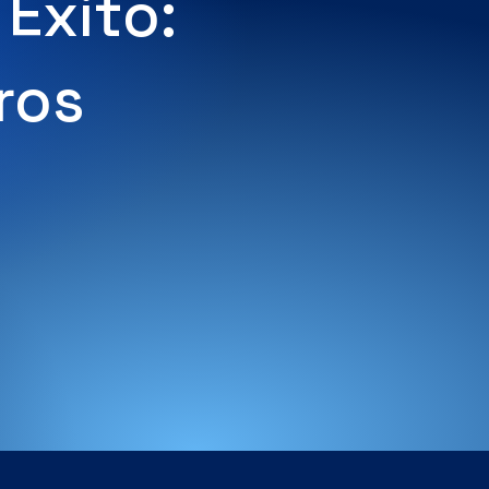
 Éxito:
ros